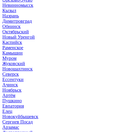
Невинномысск
Кызыл
Назрань
Димитровград
Обнинск
Октябрьский
Новый Уренгой
Каспийск
Раменское
Камышин
Муром
Жуковский
Новошахтинск
Северск
Ессентуки
Ачинск
Ноябрьск
Артём
Пушкино
Евпатория
Елец
Новокуйбышевск
Сергиев Посад
Арзамас