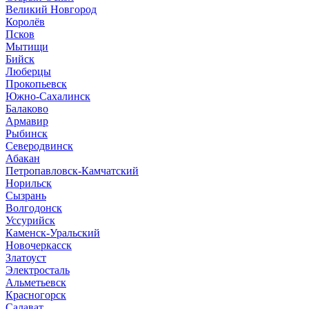
Великий Новгород
Королёв
Псков
Мытищи
Бийск
Люберцы
Прокопьевск
Южно-Сахалинск
Балаково
Армавир
Рыбинск
Северодвинск
Абакан
Петропавловск-Камчатский
Норильск
Сызрань
Волгодонск
Уссурийск
Каменск-Уральский
Новочеркасск
Златоуст
Электросталь
Альметьевск
Красногорск
Салават