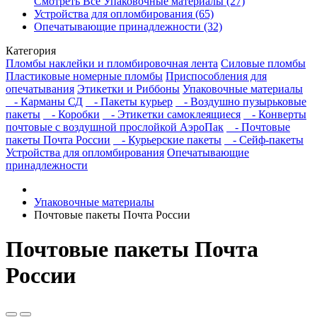
Смотреть Все Упаковочные материалы (27)
Устройства для опломбирования (65)
Опечатывающие принадлежности (32)
Категория
Пломбы наклейки и пломбировочная лента
Силовые пломбы
Пластиковые номерные пломбы
Приспособления для
опечатывания
Этикетки и Риббоны
Упаковочные материалы
- Карманы СД
- Пакеты курьер
- Воздушно пузырьковые
пакеты
- Коробки
- Этикетки самоклеящиеся
- Конверты
почтовые с воздушной прослойкой АэроПак
- Почтовые
пакеты Почта России
- Курьерские пакеты
- Сейф-пакеты
Устройства для опломбирования
Опечатывающие
принадлежности
Упаковочные материалы
Почтовые пакеты Почта России
Почтовые пакеты Почта
России