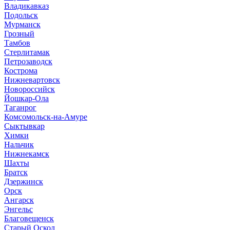
Владикавказ
Подольск
Мурманск
Грозный
Тамбов
Стерлитамак
Петрозаводск
Кострома
Нижневартовск
Новороссийск
Йошкар-Ола
Таганрог
Комсомольск-на-Амуре
Сыктывкар
Химки
Нальчик
Нижнекамск
Шахты
Братск
Дзержинск
Орск
Ангарск
Энгельс
Благовещенск
Старый Оскол