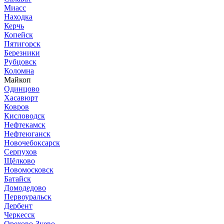
Миасс
Находка
Керчь
Копейск
Пятигорск
Березники
Рубцовск
Коломна
Майкоп
Одинцово
Хасавюрт
Ковров
Кисловодск
Нефтекамск
Нефтеюганск
Новочебоксарск
Серпухов
Щёлково
Новомосковск
Батайск
Домодедово
Первоуральск
Дербент
Черкесск
Орехово-Зуево