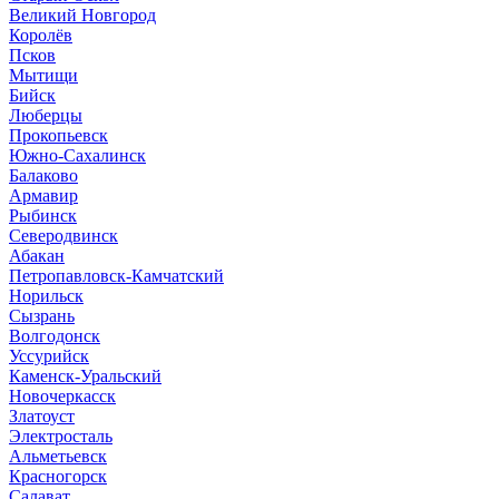
Великий Новгород
Королёв
Псков
Мытищи
Бийск
Люберцы
Прокопьевск
Южно-Сахалинск
Балаково
Армавир
Рыбинск
Северодвинск
Абакан
Петропавловск-Камчатский
Норильск
Сызрань
Волгодонск
Уссурийск
Каменск-Уральский
Новочеркасск
Златоуст
Электросталь
Альметьевск
Красногорск
Салават