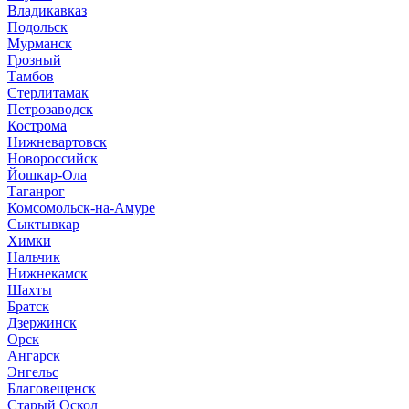
Владикавказ
Подольск
Мурманск
Грозный
Тамбов
Стерлитамак
Петрозаводск
Кострома
Нижневартовск
Новороссийск
Йошкар-Ола
Таганрог
Комсомольск-на-Амуре
Сыктывкар
Химки
Нальчик
Нижнекамск
Шахты
Братск
Дзержинск
Орск
Ангарск
Энгельс
Благовещенск
Старый Оскол