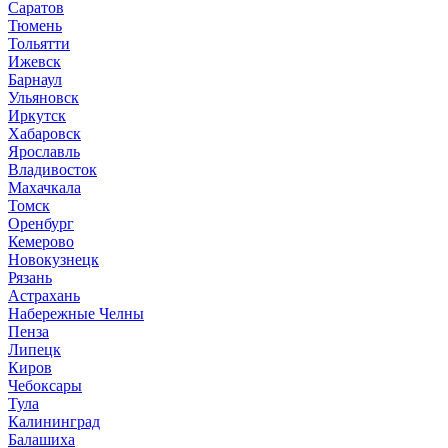
Саратов
Тюмень
Тольятти
Ижевск
Барнаул
Ульяновск
Иркутск
Хабаровск
Ярославль
Владивосток
Махачкала
Томск
Оренбург
Кемерово
Новокузнецк
Рязань
Астрахань
Набережные Челны
Пенза
Липецк
Киров
Чебоксары
Тула
Калининград
Балашиха