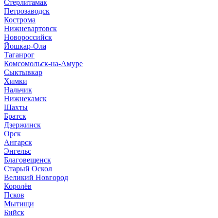
Стерлитамак
Петрозаводск
Кострома
Нижневартовск
Новороссийск
Йошкар-Ола
Таганрог
Комсомольск-на-Амуре
Сыктывкар
Химки
Нальчик
Нижнекамск
Шахты
Братск
Дзержинск
Орск
Ангарск
Энгельс
Благовещенск
Старый Оскол
Великий Новгород
Королёв
Псков
Мытищи
Бийск