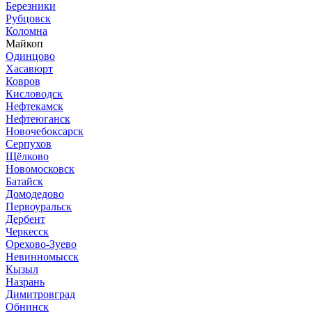
Березники
Рубцовск
Коломна
Майкоп
Одинцово
Хасавюрт
Ковров
Кисловодск
Нефтекамск
Нефтеюганск
Новочебоксарск
Серпухов
Щёлково
Новомосковск
Батайск
Домодедово
Первоуральск
Дербент
Черкесск
Орехово-Зуево
Невинномысск
Кызыл
Назрань
Димитровград
Обнинск