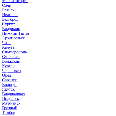
Магнитогорск
Сочи
Брянск
Иваново
Белгород
Сургут
Владимир
Нижний Тагил
Архангельск
Чита
Калуга
Симферополь
Смоленск
Волжский
Курган
Череповец
Орёл
Саранск
Вологда
Якутск
Владикавказ
Подольск
Мурманск
Грозный
Тамбов