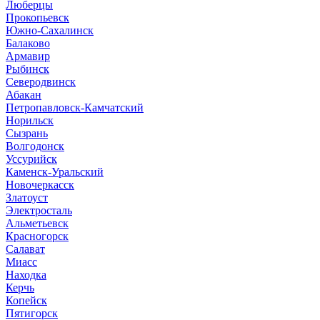
Люберцы
Прокопьевск
Южно-Сахалинск
Балаково
Армавир
Рыбинск
Северодвинск
Абакан
Петропавловск-Камчатский
Норильск
Сызрань
Волгодонск
Уссурийск
Каменск-Уральский
Новочеркасск
Златоуст
Электросталь
Альметьевск
Красногорск
Салават
Миасс
Находка
Керчь
Копейск
Пятигорск