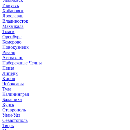
Ульяновск
Иркутск
Хабаровск
Ярославль
Владивосток
Махачкала
Томск
Оренбург
Кемерово
Новокузнецк
Рязань
Астрахань
Набережные Челны
Пенза
Липецк
Киров
Чебоксары
Тула
Калининград
Балашиха
Курск
Ставрополь
Улан-Удэ
Севастополь
Тверь