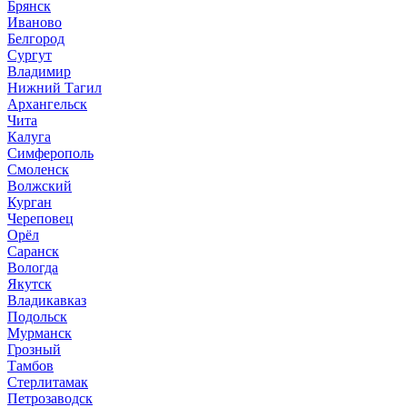
Брянск
Иваново
Белгород
Сургут
Владимир
Нижний Тагил
Архангельск
Чита
Калуга
Симферополь
Смоленск
Волжский
Курган
Череповец
Орёл
Саранск
Вологда
Якутск
Владикавказ
Подольск
Мурманск
Грозный
Тамбов
Стерлитамак
Петрозаводск