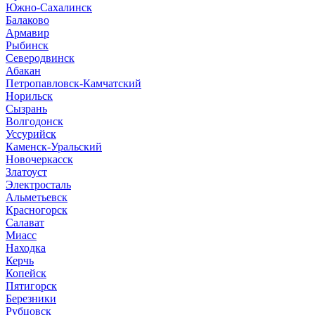
Южно-Сахалинск
Балаково
Армавир
Рыбинск
Северодвинск
Абакан
Петропавловск-Камчатский
Норильск
Сызрань
Волгодонск
Уссурийск
Каменск-Уральский
Новочеркасск
Златоуст
Электросталь
Альметьевск
Красногорск
Салават
Миасс
Находка
Керчь
Копейск
Пятигорск
Березники
Рубцовск