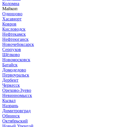
Коломна
Майкоп
Одинцово
Хасавюрт
Ковров
Кисловодск
Нефтекамск
Нефтеюганск
Новочебоксарск
Серпухов
Щёлково
Новомосковск
Батайск
Домодедово
Первоуральск
Дербент
Черкесск
Орехово-Зуево
Невинномысск
Кызыл
Назрань
Димитровград
Обнинск
Октябрьский
Новый Уренгой