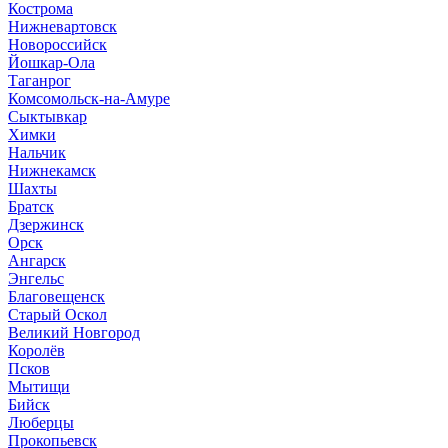
Кострома
Нижневартовск
Новороссийск
Йошкар-Ола
Таганрог
Комсомольск-на-Амуре
Сыктывкар
Химки
Нальчик
Нижнекамск
Шахты
Братск
Дзержинск
Орск
Ангарск
Энгельс
Благовещенск
Старый Оскол
Великий Новгород
Королёв
Псков
Мытищи
Бийск
Люберцы
Прокопьевск