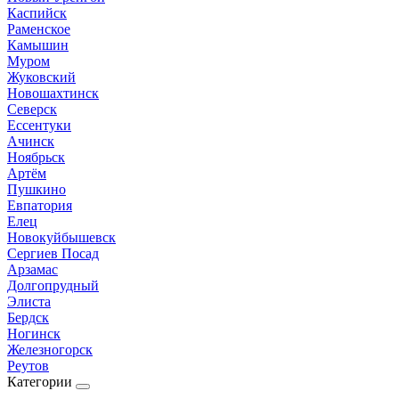
Каспийск
Раменское
Камышин
Муром
Жуковский
Новошахтинск
Северск
Ессентуки
Ачинск
Ноябрьск
Артём
Пушкино
Евпатория
Елец
Новокуйбышевск
Сергиев Посад
Арзамас
Долгопрудный
Элиста
Бердск
Ногинск
Железногорск
Реутов
Категории