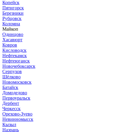
Копейск
Пятигорск
Березники
Рубцовск
Коломна
Майкоп
Одинцово
Хасавюрт
Ковров
Кисловодск
Нефтекамск
Нефтеюганск
Новочебоксарск
Серпухов
Щёлково
Новомосковск
Батайск
Домодедово
Первоуральск
Дербент
Черкесск
Орехово-Зуево
Невинномысск
Кызыл
Назрань