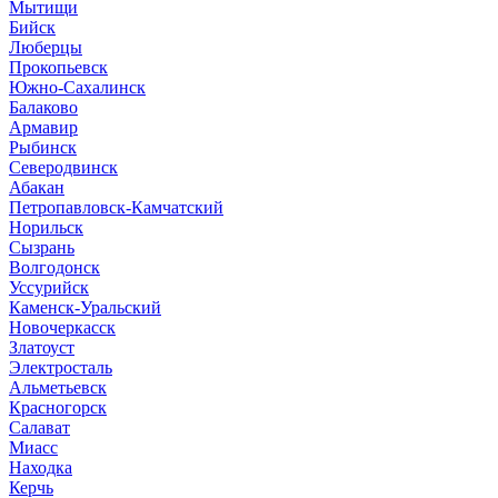
Мытищи
Бийск
Люберцы
Прокопьевск
Южно-Сахалинск
Балаково
Армавир
Рыбинск
Северодвинск
Абакан
Петропавловск-Камчатский
Норильск
Сызрань
Волгодонск
Уссурийск
Каменск-Уральский
Новочеркасск
Златоуст
Электросталь
Альметьевск
Красногорск
Салават
Миасс
Находка
Керчь