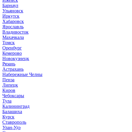
Ижевск
Барнаул
Ульяновск
Иркутск
Хабаровск
Ярославль
Владивосток
Махачкала
Томск
Оренбург
Кемерово
Новокузнецк
Рязань
Астрахань
Набережные Челны
Пенза
Липецк
Киров
Чебоксары
Тула
Калининград
Балашиха
Курск
Ставрополь
Улан-Удэ