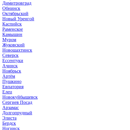
Димитровград
Обнинск
Октябрьский
Новый Уренгой
Каспийск
Раменское
Камышин
Муром
Жуковский
Новошахтинск
Северск
Ессентуки
Ачинск
Ноябрьск
Артём
Пушкино
Евпатория
Елец
Новокуйбышевск
Сергиев Посад
Арзамас
Долгопрудный
Элиста
Бердск
Ногинск