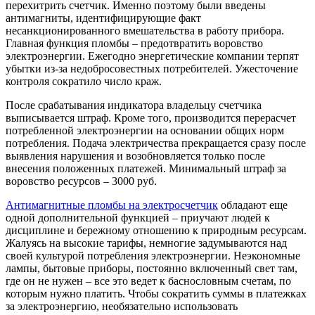
перехитрить счетчик. Именно поэтому были введены
антимагниты, идентифицирующие факт
несанкционированного вмешательства в работу прибора.
Главная функция пломбы – предотвратить воровство
электроэнергии. Ежегодно энергетические компании терпят
убытки из-за недобросовестных потребителей. Ужесточение
контроля сократило число краж.
После срабатывания индикатора владельцу счетчика
выписывается штраф. Кроме того, производится перерасчет
потребленной электроэнергии на основании общих норм
потребления. Подача электричества прекращается сразу после
выявления нарушения и возобновляется только после
внесения положенных платежей. Минимальный штраф за
воровство ресурсов – 3000 руб.
Антимагнитные пломбы на электросчетчик
обладают еще
одной дополнительной функцией – приучают людей к
дисциплине и бережному отношению к природным ресурсам.
Жалуясь на высокие тарифы, немногие задумываются над
своей культурой потребления электроэнергии. Неэкономные
лампы, бытовые приборы, постоянно включенный свет там,
где он не нужен – все это ведет к баснословным счетам, по
которым нужно платить. Чтобы сократить суммы в платежках
за электроэнергию, необязательно использовать