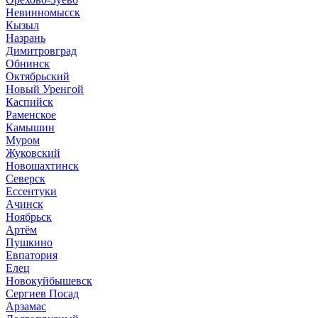
Невинномысск
Кызыл
Назрань
Димитровград
Обнинск
Октябрьский
Новый Уренгой
Каспийск
Раменское
Камышин
Муром
Жуковский
Новошахтинск
Северск
Ессентуки
Ачинск
Ноябрьск
Артём
Пушкино
Евпатория
Елец
Новокуйбышевск
Сергиев Посад
Арзамас