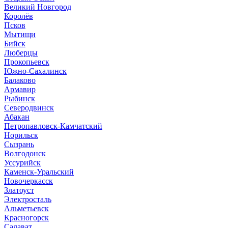
Великий Новгород
Королёв
Псков
Мытищи
Бийск
Люберцы
Прокопьевск
Южно-Сахалинск
Балаково
Армавир
Рыбинск
Северодвинск
Абакан
Петропавловск-Камчатский
Норильск
Сызрань
Волгодонск
Уссурийск
Каменск-Уральский
Новочеркасск
Златоуст
Электросталь
Альметьевск
Красногорск
Салават